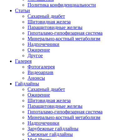
Политика конфиденциальности
Статьи
Сахарный диабет
Щитовидная железа
Паращитовидные железы
Гипоталамо-гипофизарная система
Минерально-костный метаболизм
Надпочечники
Ожирение
Другое
Галерея
Фотогалерея
Видеоархив
Анонсы
Гайдлайны
Сахарный диабет
Ожирение
Щитовидная железа
Паращитовидные железы
Гипоталамо-гипофизарная система
Минерально-костный метаболизм
Надпочечники
Зарубежные гайдлайны
Смежные гайдлайны
Med-library