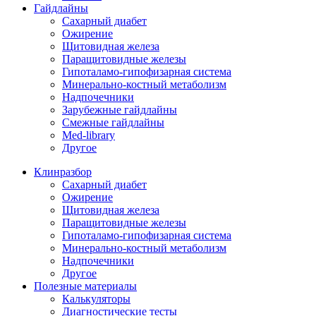
Гайдлайны
Сахарный диабет
Ожирение
Щитовидная железа
Паращитовидные железы
Гипоталамо-гипофизарная система
Минерально-костный метаболизм
Надпочечники
Зарубежные гайдлайны
Смежные гайдлайны
Med-library
Другое
Клинразбор
Сахарный диабет
Ожирение
Щитовидная железа
Паращитовидные железы
Гипоталамо-гипофизарная система
Минерально-костный метаболизм
Надпочечники
Другое
Полезные материалы
Калькуляторы
Диагностические тесты