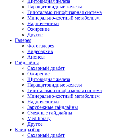
Щитовидная железа
Паращитовидные железы
Гипоталамо-гипофизарная система
Минерально-костный метаболизм
Надпочечники
Ожирение
Другое
Галерея
Фотогалерея
Видеоархив
Анонсы
Гайдлайны
Сахарный диабет
Ожирение
Щитовидная железа
Паращитовидные железы
Гипоталамо-гипофизарная система
Минерально-костный метаболизм
Надпочечники
Зарубежные гайдлайны
Смежные гайдлайны
Med-library
Другое
Клинразбор
Сахарный диабет