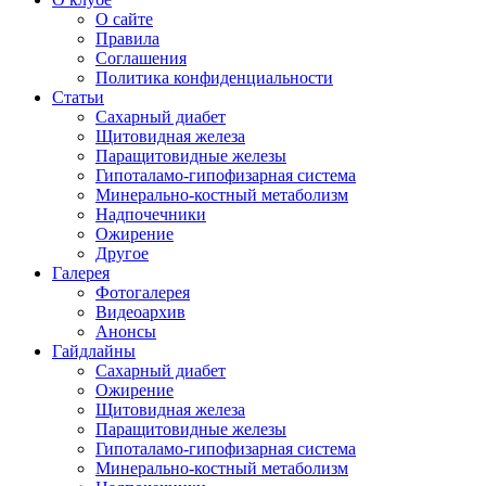
О сайте
Правила
Соглашения
Политика конфиденциальности
Статьи
Сахарный диабет
Щитовидная железа
Паращитовидные железы
Гипоталамо-гипофизарная система
Минерально-костный метаболизм
Надпочечники
Ожирение
Другое
Галерея
Фотогалерея
Видеоархив
Анонсы
Гайдлайны
Сахарный диабет
Ожирение
Щитовидная железа
Паращитовидные железы
Гипоталамо-гипофизарная система
Минерально-костный метаболизм