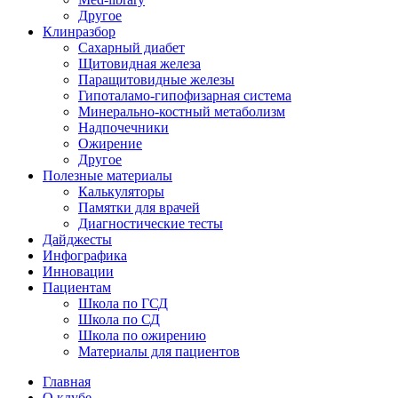
Другое
Клинразбор
Сахарный диабет
Щитовидная железа
Паращитовидные железы
Гипоталамо-гипофизарная система
Минерально-костный метаболизм
Надпочечники
Ожирение
Другое
Полезные материалы
Калькуляторы
Памятки для врачей
Диагностические тесты
Дайджесты
Инфографика
Инновации
Пациентам
Школа по ГСД
Школа по СД
Школа по ожирению
Материалы для пациентов
Главная
О клубе