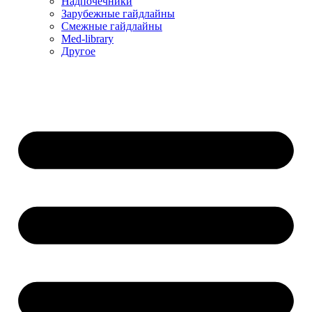
Надпочечники
Зарубежные гайдлайны
Смежные гайдлайны
Med-library
Другое